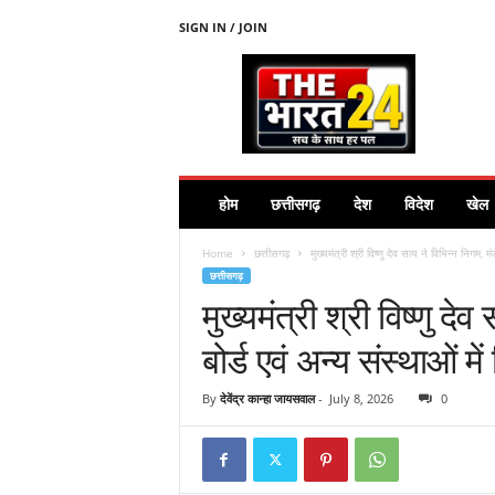
SIGN IN / JOIN
T
H
E
B
H
A
R
होम
छत्तीसगढ़
देश
विदेश
खेल
A
T
Home
छत्तीसगढ़
मुख्यमंत्री श्री विष्णु देव साय ने विभिन्न निगम, म
2
छत्तीसगढ़
4
मुख्यमंत्री श्री विष्णु द
.
C
बोर्ड एवं अन्य संस्थाओं मे
O
M
By
देवेंद्र कान्हा जायसवाल
-
July 8, 2026
0