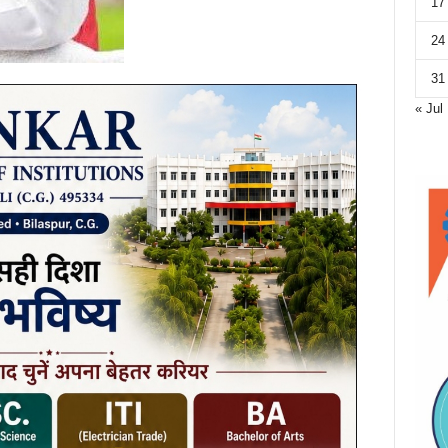
17
24
31
« Jul