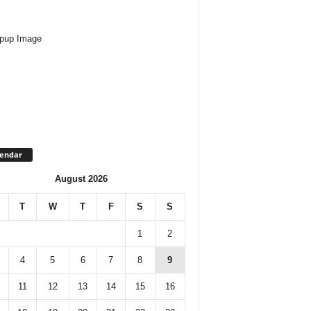
lendar
August 2026
T
W
T
F
S
S
1
2
4
5
6
7
8
9
11
12
13
14
15
16