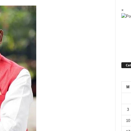
×
Ca
M
3
10