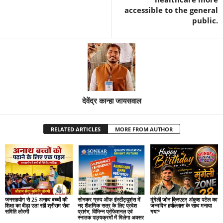
accessible to the general
public.
देवेंद्र कान्हा जायसवाल
RELATED ARTICLES
MORE FROM AUTHOR
जनसहयोग से 25 अनाथ बच्चों की
सोनकर ग्रुप ऑफ इंस्टीट्यूशंस में
मुंगेली जोन क्रिएटर अंकुश पटेल का
शिक्षा का बीड़ा उठा रही श्रीराम सेवा
नए शैक्षणिक सत्र के लिए प्रवेश
जन्मदिन हर्षोल्लास के साथ मनाया
समिति लोरमी
प्रारंभ, विभिन्न प्रोफेशनल एवं
गया*
स्नातक पाठ्यक्रमों में मिलेगा अवसर