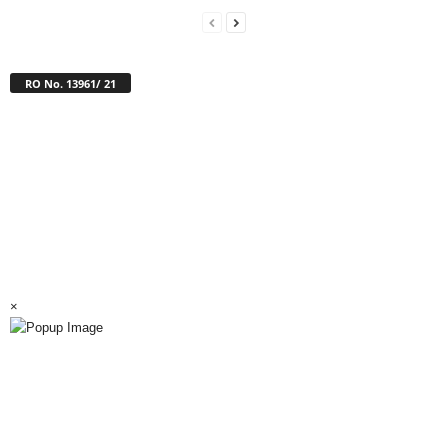
RO No. 13961/ 21
×