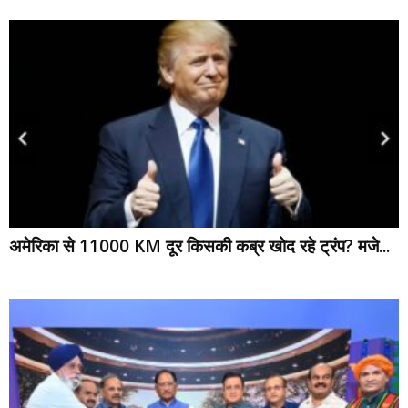
अमेरिका से 11000 KM दूर किसकी कब्र खोद रहे ट्रंप? मजे...