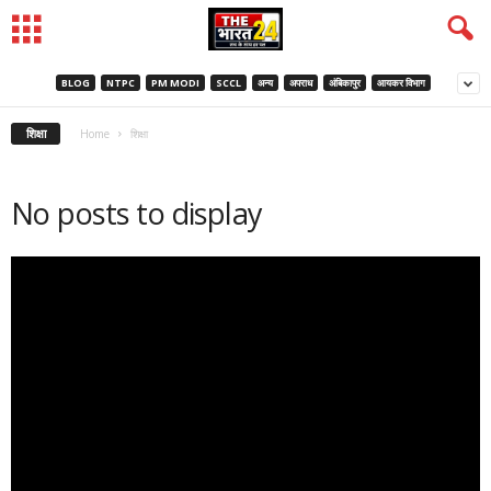
BLOG
NTPC
PM MODI
SCCL
अन्य
अपराध
अंबिकापुर
आयकर विभाग
शिक्षा
Home
शिक्षा
No posts to display
Video
Player