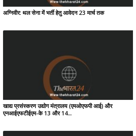
अग्निवीर: थल सेना में भर्ती हेतु आवेदन 23 मार्च तक
खाद्य प्रसंस्करण उद्योग मंत्रालय (एमओएफपी आई) और
एनआईएफटीईएम-के 13 और 14...