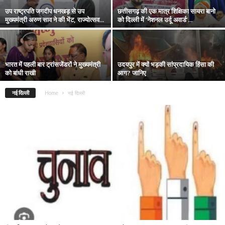
उप राष्ट्रपति जगदीप धनखड़ से उप
छत्तीसगढ़ की एक मात्र शिक्षिका सायरा बानो
मुख्यमंत्री अरुण साव ने की भेंट, राज्योत्सव...
को दिल्ली में ‘नेशनल उर्दू अवार्ड’...
भारत में पहली बार ट्रांसजेंडरों ने मुख्यमंत्री
उदयपुर में क्यों भड़की सांप्रदायिक हिंसा की
को बांधी राखी
आग? जानिए
नई दिल्ली
Home
नई दिल्ली