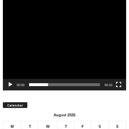
00:00
00:10
Calendar
August 2026
M
T
W
T
F
S
S