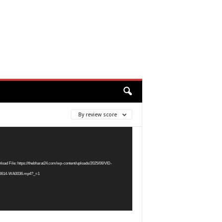
By review score
ia error: Format(s) not supported or
r
rce(s) not found
oad File: https://thebharat24.com/wp-content/uploads/2025/06/VID-
0614-WA0036.mp4?_=1