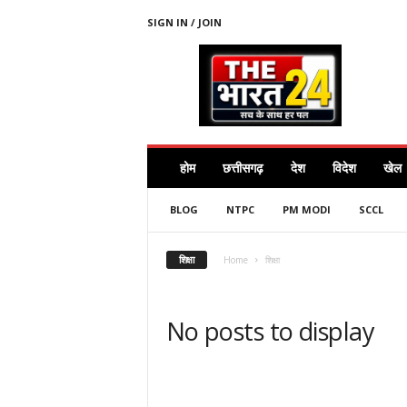
SIGN IN / JOIN
T
H
E
B
H
A
R
होम
छत्तीसगढ़
देश
विदेश
खेल
A
T
BLOG
NTPC
PM MODI
SCCL
2
4
.
शिक्षा
Home
शिक्षा
C
O
M
No posts to display