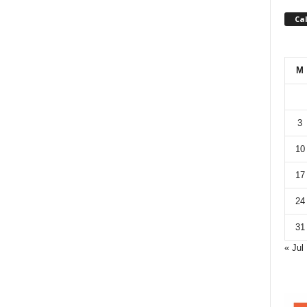
Ca
M
3
10
17
24
31
« Jul