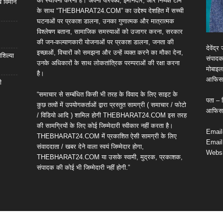
की स्थापना करना है। अपनी परिपक्व, ईमानदार, और निष्पक्ष टीम
खे विमान
के साथ “THEBHARAT24.COM” का उद्देश्य देशहित में सच्ची
घटनाओं पर प्रकाश डालना, उनका गुणात्मक और मात्रात्मक
विश्लेषण बताना, सामाजिक समस्याओं को उजागर करना, सरकार
की जन-कल्याणकारी योजनाओं पर प्रकाश डालना, जनता की
देवेंद
इच्छाओं, विचारों को समझना और उन्हें व्यक्त करने का मौका देना,
शिल्या
संपाद
उनके अधिकारों के साथ लोकतांत्रिक परम्पराओं की रक्षा करना
मोबाइ
है।
आफिस/
ी
“समाचार से सम्बंधित किसी भी तरह के विवाद के लिए साइट के
पता – श
कुछ तत्वों में उपयोगकर्ताओं द्वारा प्रस्तुत सामग्री ( समाचार / फोटो
आफिस/क
/ विडियो आदि ) शामिल होगी THEBHARAT24.COM इस तरह
की सामग्रियों के लिए कोई जिम्मेदारी स्वीकार नहीं करता है।
Email
THEBHARAT24.COM में प्रकाशित ऐसी सामग्री के लिए
Email
संवाददाता / खबर देने वाला स्वयं जिम्मेदार होगा,
Websi
THEBHARAT24.COM या उसके स्वामी, मुद्रक, प्रकाशक,
संपादक की कोई भी जिम्मेदारी नहीं होगी.”