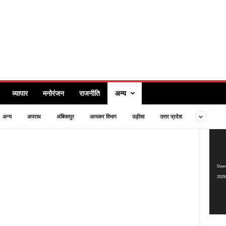
व्यापार
मनोरंजन
राजनीति
अन्य
अन्य
अपराध
अंबिकापुर
आयकर विभाग
उड़ीसा
उत्तर प्रदेश
Video
Med
Playe
sou
Downl
2025