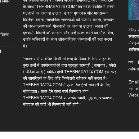
की स्थापना करना है। अपनी परिपक्व, ईमानदार, और निष्पक्ष टीम
खे विमान
के साथ “THEBHARAT24.COM” का उद्देश्य देशहित में सच्ची
घटनाओं पर प्रकाश डालना, उनका गुणात्मक और मात्रात्मक
विश्लेषण बताना, सामाजिक समस्याओं को उजागर करना, सरकार
की जन-कल्याणकारी योजनाओं पर प्रकाश डालना, जनता की
देवेंद
इच्छाओं, विचारों को समझना और उन्हें व्यक्त करने का मौका देना,
शिल्या
संपाद
उनके अधिकारों के साथ लोकतांत्रिक परम्पराओं की रक्षा करना
मोबाइ
है।
आफिस/
ी
“समाचार से सम्बंधित किसी भी तरह के विवाद के लिए साइट के
पता – श
कुछ तत्वों में उपयोगकर्ताओं द्वारा प्रस्तुत सामग्री ( समाचार / फोटो
आफिस/क
/ विडियो आदि ) शामिल होगी THEBHARAT24.COM इस तरह
की सामग्रियों के लिए कोई जिम्मेदारी स्वीकार नहीं करता है।
Email
THEBHARAT24.COM में प्रकाशित ऐसी सामग्री के लिए
Email
संवाददाता / खबर देने वाला स्वयं जिम्मेदार होगा,
Websi
THEBHARAT24.COM या उसके स्वामी, मुद्रक, प्रकाशक,
संपादक की कोई भी जिम्मेदारी नहीं होगी.”