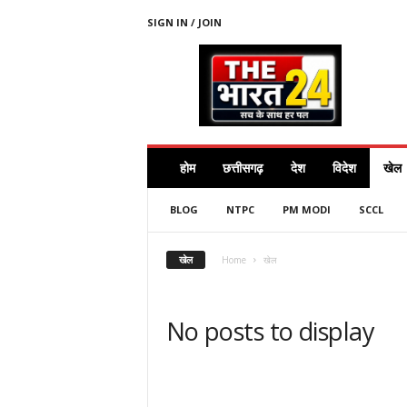
SIGN IN / JOIN
T
H
E
B
H
A
R
होम
छत्तीसगढ़
देश
विदेश
खेल
A
T
BLOG
NTPC
PM MODI
SCCL
2
4
.
खेल
Home
खेल
C
O
M
No posts to display