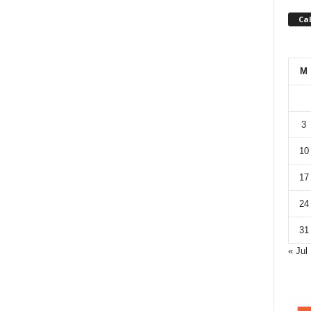
Ca
M
3
10
17
24
31
« Jul