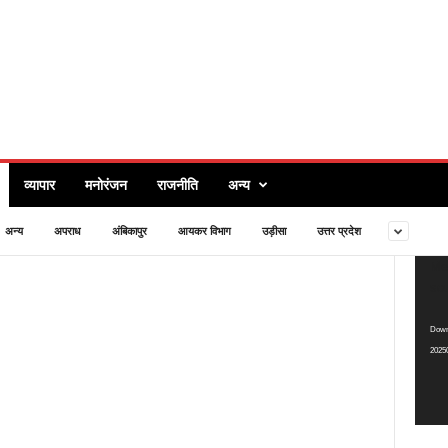
व्यापार
मनोरंजन
राजनीति
अन्य
अन्य
अपराध
अंबिकापुर
आयकर विभाग
उड़ीसा
उत्तर प्रदेश
Video
Med
Playe
sou
Downl
2025