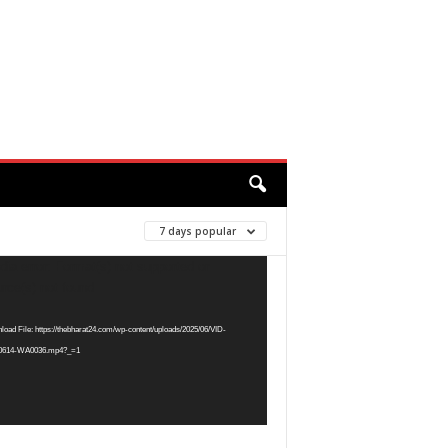
7 days popular
ia error: Format(s) not supported or
r
rce(s) not found
oad File: https://thebharat24.com/wp-content/uploads/2025/06/VID-
0614-WA0036.mp4?_=1