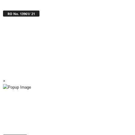
RO No. 13961/ 21
×