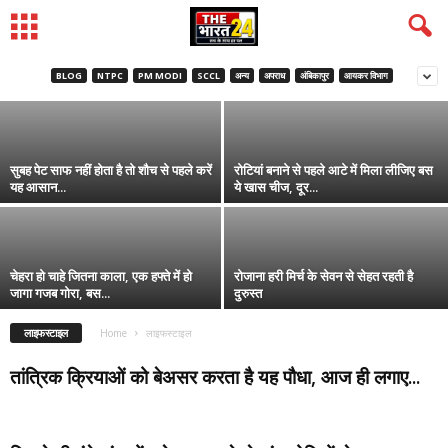
अंडे खाने का सही तरीका, 99% लोग नहीं जानते
BLOG
NTPC
PM MODI
SCCL
अन्य
अपराध
अंबिकापुर
आयकर विभाग
सुबह पेट साफ नहीं होता है तो शौच से पहले करें
रोटियां बनाने से पहले आटे में मिला लीजिए बस
यह आसान...
ये खास चीज, दूर...
चेहरा हो चाहे जितना काला, एक हफ्ते में हो
रोजाना हरी मिर्च के सेवन से सेहत रहती है
जागा गजब गोरा, बस...
दुरुस्त
लाइफस्टाइल
Home
लाइफस्टाइल
तांत्रिक क्रियाओं को बेअसर करता है यह पौधा, आज ही लगाए...